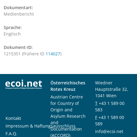
Dokumentart:
Medienbericht
Sprache:
Englisch
Dokument-ID:
1215351 (frühere ID
114027
)
Österreichisches
Wiedner
Rotes Kreuz
Hauptstraße 32,
1041 Wien
Austrian Centre
for Country of
T
+43 1 589 00
Origin and
583
Asylum Research
F
+43 1 589 00
Kontakt
and
589
Impressum & Haftungsausschluss
Documentation
info@ecoi.net
F.A.Q.
(ACCORD)