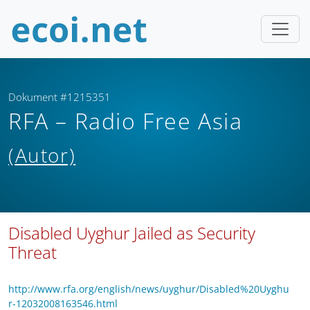
Dokument #1215351
RFA – Radio Free Asia
(Autor)
Disabled Uyghur Jailed as Security
Threat
http://www.rfa.org/english/news/uyghur/Disabled%20Uyghu
r-12032008163546.html