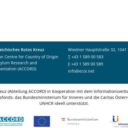
eichisches Rotes Kreuz
Wiedner Hauptstraße 32, 1041
an Centre for Country of Origin
T
+43 1 589 00 583
sylum Research and
F
+43 1 589 00 589
entation (ACCORD)
info@ecoi.net
euz (Abteilung ACCORD) in Kooperation mit dem Informationsverbu
nsfonds, das Bundesministerium für Inneres und die Caritas Österre
UNHCR ideell unterstützt.