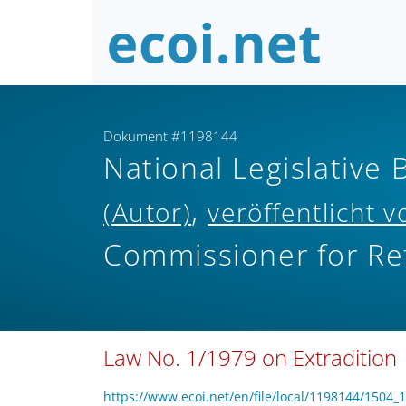
Dokument #1198144
National Legislative 
,
(Autor)
veröffentlicht v
Commissioner for Re
Law No. 1/1979 on Extradition
https://www.ecoi.net/en/file/local/1198144/1504