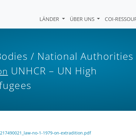
LÄNDER
ÜBER UNS
COI-RESSO
Bodies / National Authorities
UNHCR – UN High
on
fugees
_1217490021_law-no-1-1979-on-extradition.pdf