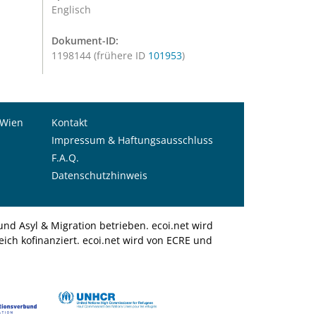
Englisch
Dokument-ID:
1198144 (frühere ID
101953
)
 Wien
Kontakt
Impressum & Haftungsausschluss
F.A.Q.
Datenschutzhinweis
nd Asyl & Migration betrieben. ecoi.net wird
ich kofinanziert. ecoi.net wird von ECRE und