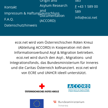
Origin and
583
Asylum Research
F
+43 1 589 00
Kontakt
and
589
Impressum & Haftungsausschluss
Documentation
info@ecoi.net
F.A.Q.
(ACCORD)
Datenschutzhinweis
ecoi.net wird vom Österreichischen Roten Kreuz
(Abteilung ACCORD) in Kooperation mit dem
Informationsverbund Asyl & Migration betrieben.
ecoi.net wird durch den Asyl-, Migrations- und
Integrationsfonds, das Bundesministerium für Inneres
und die Caritas Österreich kofinanziert. ecoi.net wird
von ECRE und UNHCR ideell unterstützt.