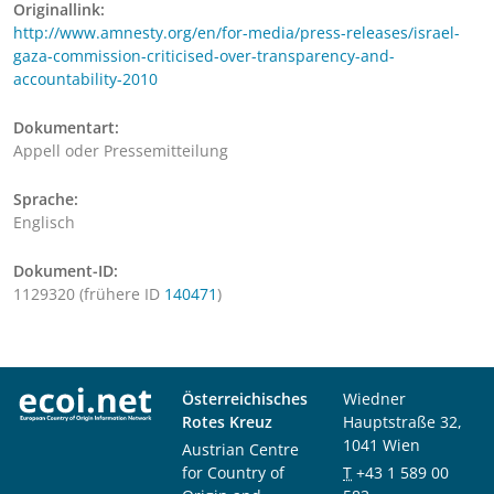
Originallink:
http://www.amnesty.org/en/for-media/press-releases/israel-
gaza-commission-criticised-over-transparency-and-
accountability-2010
Dokumentart:
Appell oder Pressemitteilung
Sprache:
Englisch
Dokument-ID:
1129320 (frühere ID
140471
)
Österreichisches
Wiedner
Rotes Kreuz
Hauptstraße 32,
1041 Wien
Austrian Centre
for Country of
T
+43 1 589 00