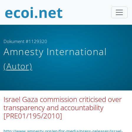
Dokument #1129320
Amnesty International
(Autor)
Israel Gaza commission criticised over
transparency and accountability
[PRE01/195/2010]
http://www.amnesty.org/en/for-media/press-releases/israel-