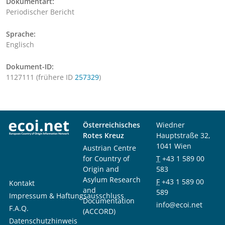
Dokumentart:
Periodischer Bericht
Sprache:
Englisch
Dokument-ID:
1127111 (frühere ID
257329
)
Österreichisches
Wiedner
Rotes Kreuz
Hauptstraße 32,
1041 Wien
Austrian Centre
for Country of
T
+43 1 589 00
Origin and
583
Asylum Research
F
+43 1 589 00
Kontakt
and
589
Impressum & Haftungsausschluss
Documentation
info@ecoi.net
F.A.Q.
(ACCORD)
Datenschutzhinweis