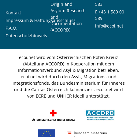
Origin and
583
Asylum Research
F
+43 1 589 00
Kontakt
and
589
Impressum & Haftungsausschluss
Documentation
info@ecoi.net
F.A.Q.
(ACCORD)
Datenschutzhinweis
ecoi.net wird vom Österreichischen Roten Kreuz
(Abteilung ACCORD) in Kooperation mit dem
Informationsverbund Asyl & Migration betrieben.
ecoi.net wird durch den Asyl-, Migrations- und
Integrationsfonds, das Bundesministerium für Inneres
und die Caritas Österreich kofinanziert. ecoi.net wird
von ECRE und UNHCR ideell unterstützt.