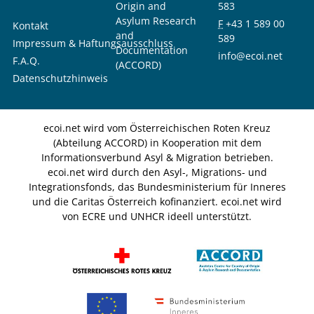
Origin and
583
Asylum Research
F
+43 1 589 00
Kontakt
and
589
Impressum & Haftungsausschluss
Documentation
info@ecoi.net
F.A.Q.
(ACCORD)
Datenschutzhinweis
ecoi.net wird vom Österreichischen Roten Kreuz
(Abteilung ACCORD) in Kooperation mit dem
Informationsverbund Asyl & Migration betrieben.
ecoi.net wird durch den Asyl-, Migrations- und
Integrationsfonds, das Bundesministerium für Inneres
und die Caritas Österreich kofinanziert. ecoi.net wird
von ECRE und UNHCR ideell unterstützt.