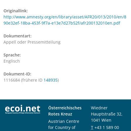
Originallink:
http://www.amnesty.org/en/library/asset/AFR20/013/2010/en/8
90e32ef-18ba-453f-9f7a-e13e7d27b52f/afr200132010en.pdf
Dokumentart:
Appell oder Pressemitteilung
Sprache:
Englisch
Dokument-ID:
1116684 (frühere ID
148935
)
Österreichisches
Wiedner
Rotes Kreuz
Hauptstraße 32,
1041 Wien
Austrian Centre
for Country of
T
+43 1 589 00