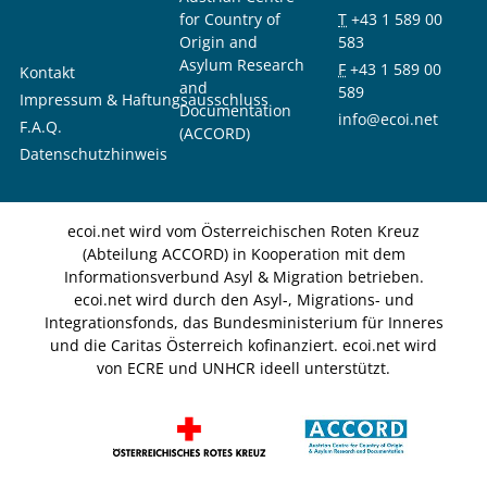
for Country of
T
+43 1 589 00
Origin and
583
Asylum Research
F
+43 1 589 00
Kontakt
and
589
Impressum & Haftungsausschluss
Documentation
info@ecoi.net
F.A.Q.
(ACCORD)
Datenschutzhinweis
ecoi.net wird vom Österreichischen Roten Kreuz
(Abteilung ACCORD) in Kooperation mit dem
Informationsverbund Asyl & Migration betrieben.
ecoi.net wird durch den Asyl-, Migrations- und
Integrationsfonds, das Bundesministerium für Inneres
und die Caritas Österreich kofinanziert. ecoi.net wird
von ECRE und UNHCR ideell unterstützt.