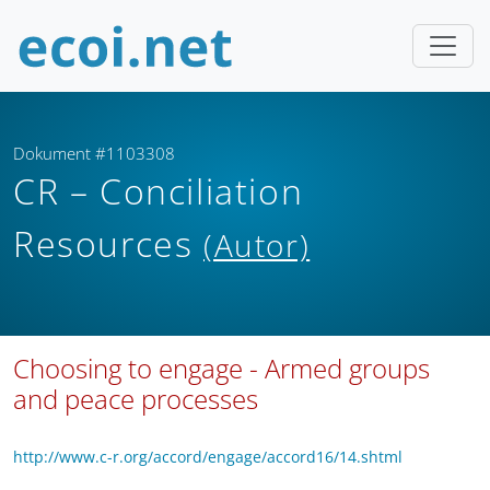
Dokument #1103308
CR – Conciliation
Resources
(Autor)
Choosing to engage - Armed groups
and peace processes
http://www.c-r.org/accord/engage/accord16/14.shtml