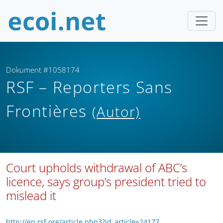
Dokument #1058174
RSF – Reporters Sans
Frontières
(Autor)
Court upholds withdrawal of ABC’s
licence, says group’s president tried to
mislead it
http://en.rsf.org/article.php3?id_article=24177