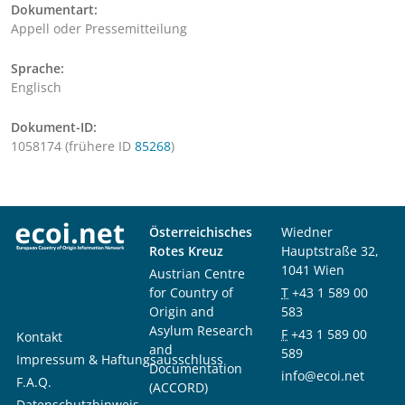
Dokumentart:
Appell oder Pressemitteilung
Sprache:
Englisch
Dokument-ID:
1058174 (frühere ID
85268
)
Österreichisches
Wiedner
Rotes Kreuz
Hauptstraße 32,
1041 Wien
Austrian Centre
for Country of
T
+43 1 589 00
Origin and
583
Asylum Research
F
+43 1 589 00
Kontakt
and
589
Impressum & Haftungsausschluss
Documentation
info@ecoi.net
F.A.Q.
(ACCORD)
Datenschutzhinweis