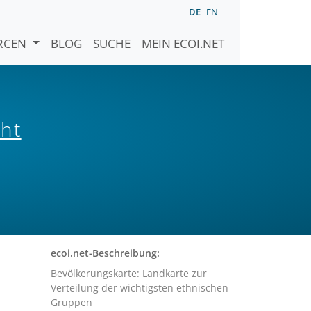
DE
EN
URCEN
BLOG
SUCHE
MEIN ECOI.NET
cht
ecoi.net-Beschreibung:
Bevölkerungskarte: Landkarte zur
Verteilung der wichtigsten ethnischen
Gruppen