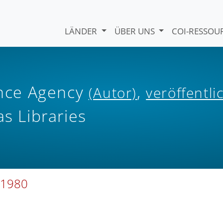
LÄNDER
ÜBER UNS
COI-RESSO
gence Agency
,
(Autor)
veröffentli
as Libraries
) 1980