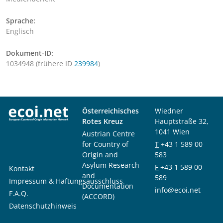
Sprache:
Englisch
Dokument-ID:
1034948 (frühere ID
239984
)
Österreichisches
Wiedner
Rotes Kreuz
Hauptstraße 32,
1041 Wien
Austrian Centre
for Country of
T
+43 1 589 00
Origin and
583
Asylum Research
F
+43 1 589 00
Kontakt
and
589
Impressum & Haftungsausschluss
Documentation
info@ecoi.net
F.A.Q.
(ACCORD)
Datenschutzhinweis