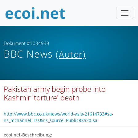
Dokument #1034948
BBC News
(Autor)
Pakistan army begin probe into
Kashmir 'torture' death
http://www.bbc.co.uk/news/world-asia-21614733#sa-
ns_mchannel=rss&ns_source=PublicRSS20-sa
ecoi.net-Beschreibung: