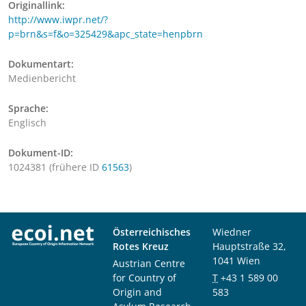
Originallink:
http://www.iwpr.net/?
p=brn&s=f&o=325429&apc_state=henpbrn
Dokumentart:
Medienbericht
Sprache:
Englisch
Dokument-ID:
1024381 (frühere ID
61563
)
Österreichisches
Wiedner
Rotes Kreuz
Hauptstraße 32,
1041 Wien
Austrian Centre
for Country of
T
+43 1 589 00
Origin and
583