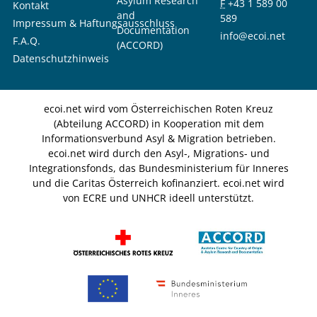
Asylum Research
F
+43 1 589 00
Kontakt
and
589
Impressum & Haftungsausschluss
Documentation
info@ecoi.net
F.A.Q.
(ACCORD)
Datenschutzhinweis
ecoi.net wird vom Österreichischen Roten Kreuz
(Abteilung ACCORD) in Kooperation mit dem
Informationsverbund Asyl & Migration betrieben.
ecoi.net wird durch den Asyl-, Migrations- und
Integrationsfonds, das Bundesministerium für Inneres
und die Caritas Österreich kofinanziert. ecoi.net wird
von ECRE und UNHCR ideell unterstützt.