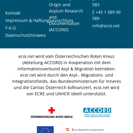
Origin and
583
Asylum Research
F
+43 1 589 00
Kontakt
and
589
Impressum & Haftungsausschluss
Documentation
info@ecoi.net
F.A.Q.
(ACCORD)
Datenschutzhinweis
ecoi.net wird vom Österreichischen Roten Kreuz
(Abteilung ACCORD) in Kooperation mit dem
Informationsverbund Asyl & Migration betrieben.
ecoi.net wird durch den Asyl-, Migrations- und
Integrationsfonds, das Bundesministerium für Inneres
und die Caritas Österreich kofinanziert. ecoi.net wird
von ECRE und UNHCR ideell unterstützt.