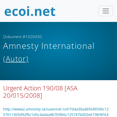
Dokument #1020430
Amnesty International
(Autor)
Urgent Action 190/08 [ASA
20/015/2008]
http://www2.amnesty.se/uaonnet.nsf/7d4a30a4bfe49590c12
57011005d92fb/1d5c4a4aa867b9b6c125747b002e6198/$FILE