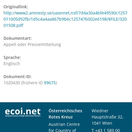
Originallink:
http://www2.amnesty.se/uaonnet.nsf/7d4a30a4bfe49590c1257
011005d92fb/1d5c4a4aa867b9b6c125747b002e6198/$FILE/320
01508.pdf
Dokumentart:
Appell oder Pressemitteilung
Sprache:
Englisch
Dokument-ID:
1020430 (frühere ID
99675
)
Österreichisches
Wiedner
Rotes Kreuz
Hauptstraße 32,
1041 Wien
Austrian Centre
for Country of
T
+43 1 589 00