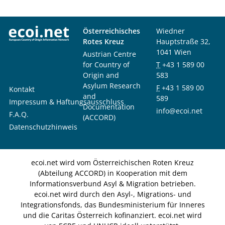
Österreichisches
Wiedner
Rotes Kreuz
Hauptstraße 32,
1041 Wien
Austrian Centre
for Country of
T
+43 1 589 00
Origin and
583
Asylum Research
F
+43 1 589 00
Kontakt
and
589
Impressum & Haftungsausschluss
Documentation
info@ecoi.net
F.A.Q.
(ACCORD)
Datenschutzhinweis
ecoi.net wird vom Österreichischen Roten Kreuz
(Abteilung ACCORD) in Kooperation mit dem
Informationsverbund Asyl & Migration betrieben.
ecoi.net wird durch den Asyl-, Migrations- und
Integrationsfonds, das Bundesministerium für Inneres
und die Caritas Österreich kofinanziert. ecoi.net wird