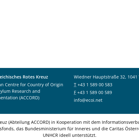
eichisches Rotes Kreuz
Wiedner Hauptstraße 32, 1041
an Centre for Country of Origin
T
+43 1 589 00 583
sylum Research and
F
+43 1 589 00 589
entation (ACCORD)
info@ecoi.net
euz (Abteilung ACCORD) in Kooperation mit dem Informationsverbu
nsfonds, das Bundesministerium für Inneres und die Caritas Österre
UNHCR ideell unterstützt.