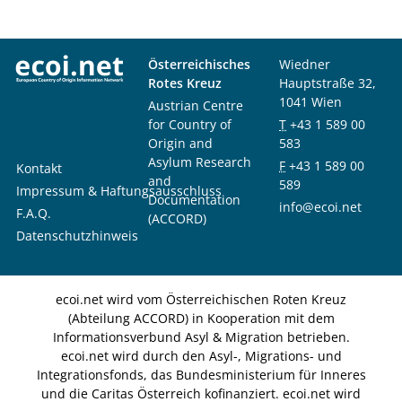
Österreichisches
Wiedner
Rotes Kreuz
Hauptstraße 32,
1041 Wien
Austrian Centre
for Country of
T
+43 1 589 00
Origin and
583
Asylum Research
F
+43 1 589 00
Kontakt
and
589
Impressum & Haftungsausschluss
Documentation
info@ecoi.net
F.A.Q.
(ACCORD)
Datenschutzhinweis
ecoi.net wird vom Österreichischen Roten Kreuz
(Abteilung ACCORD) in Kooperation mit dem
Informationsverbund Asyl & Migration betrieben.
ecoi.net wird durch den Asyl-, Migrations- und
Integrationsfonds, das Bundesministerium für Inneres
und die Caritas Österreich kofinanziert. ecoi.net wird