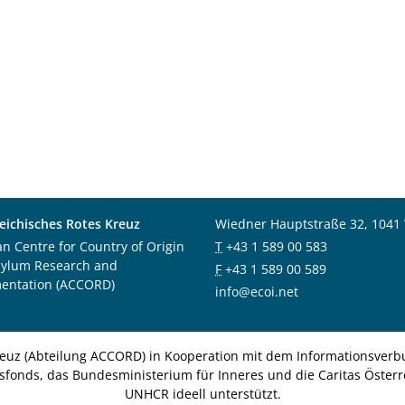
eichisches Rotes Kreuz
Wiedner Hauptstraße 32, 1041
an Centre for Country of Origin
T
+43 1 589 00 583
sylum Research and
F
+43 1 589 00 589
entation (ACCORD)
info@ecoi.net
euz (Abteilung ACCORD) in Kooperation mit dem Informationsverbu
nsfonds, das Bundesministerium für Inneres und die Caritas Österre
UNHCR ideell unterstützt.