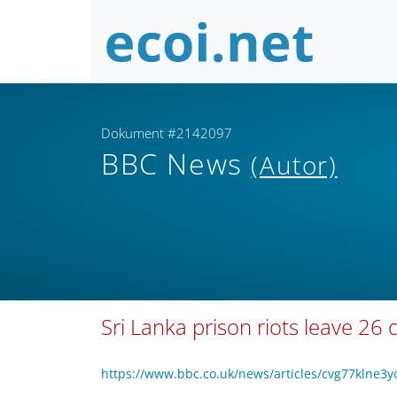
Dokument #2142097
BBC News
(Autor)
Sri Lanka prison riots leave 2
https://www.bbc.co.uk/news/articles/cvg77klne