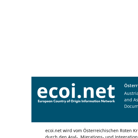
Österr
Austri
and A
Docum
ecoi.net wird vom Österreichischen Roten Kr
durch den Asyl-, Migrations- und Integratio