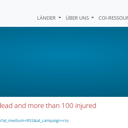
LÄNDER
ÜBER UNS
COI-RESSO
6 dead and more than 100 injured
3yo?at_medium=RSS&at_campaign=rss