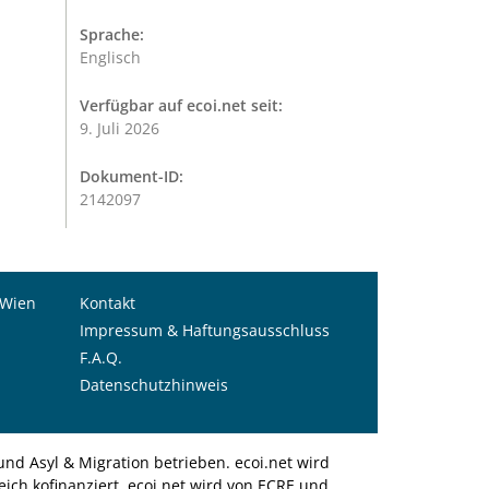
Sprache:
Englisch
Verfügbar auf ecoi.net seit:
9. Juli 2026
Dokument-ID:
2142097
 Wien
Kontakt
Impressum & Haftungsausschluss
F.A.Q.
Datenschutzhinweis
nd Asyl & Migration betrieben. ecoi.net wird
ich kofinanziert. ecoi.net wird von ECRE und