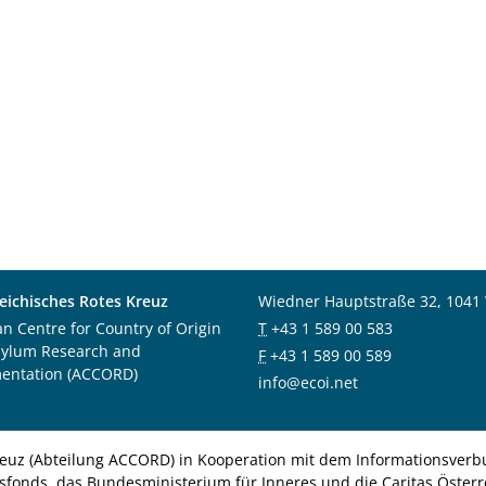
eichisches Rotes Kreuz
Wiedner Hauptstraße 32, 1041
an Centre for Country of Origin
T
+43 1 589 00 583
sylum Research and
F
+43 1 589 00 589
entation (ACCORD)
info@ecoi.net
euz (Abteilung ACCORD) in Kooperation mit dem Informationsverbu
nsfonds, das Bundesministerium für Inneres und die Caritas Österre