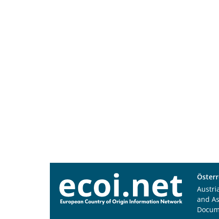
Österr
Austri
and A
Docum