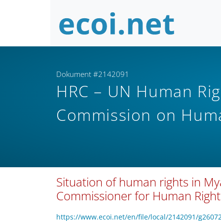
Dokument #2142091
HRC – UN Human Rig
Commission on Huma
Situation of human rights in M
Commissioner for Human Right
https://www.ecoi.net/en/file/local/2142091/g2607