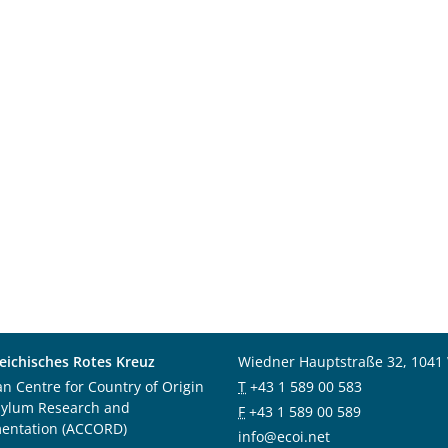
eichisches Rotes Kreuz
Wiedner Hauptstraße 32, 1041
an Centre for Country of Origin
T
+43 1 589 00 583
sylum Research and
F
+43 1 589 00 589
entation (ACCORD)
info@ecoi.net