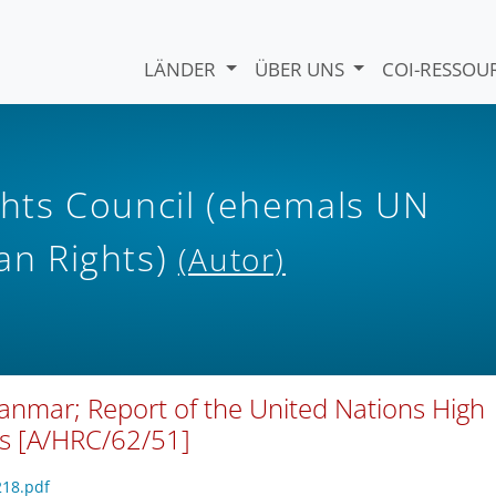
LÄNDER
ÜBER UNS
COI-RESSO
hts Council (ehemals UN
n Rights)
(Autor)
yanmar; Report of the United Nations High
s [A/HRC/62/51]
218.pdf