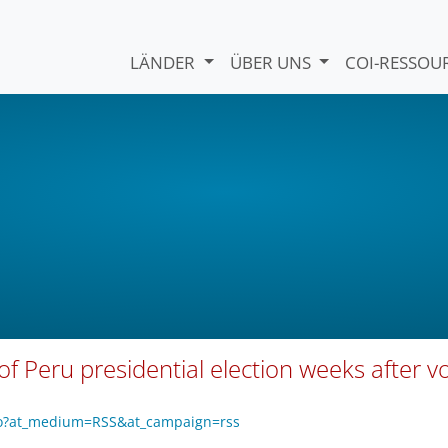
LÄNDER
ÜBER UNS
COI-RESSO
of Peru presidential election weeks after v
e1o?at_medium=RSS&at_campaign=rss