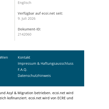
Englisch
Verfügbar auf ecoi.net seit:
9. Juli 2026
Dokument-ID:
2142060
 Wien
Kontakt
Impressum & Haftungsausschluss
F.A.Q.
Datenschutzhinweis
nd Asyl & Migration betrieben. ecoi.net wird
ich kofinanziert. ecoi.net wird von ECRE und