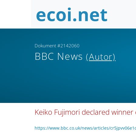
Dokument #2142060
BBC News
(Autor)
Keiko Fujimori declared winner 
https://www.bbc.co.uk/news/articles/cr5jpvv06