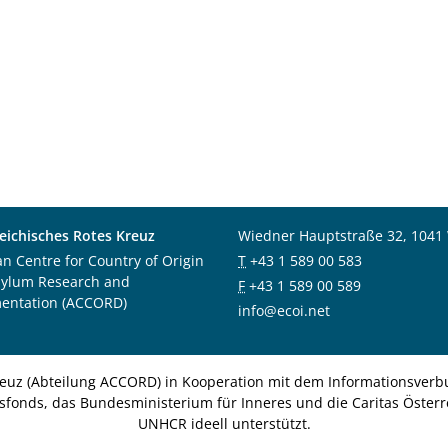
eichisches Rotes Kreuz
Wiedner Hauptstraße 32, 1041
an Centre for Country of Origin
T
+43 1 589 00 583
sylum Research and
F
+43 1 589 00 589
entation (ACCORD)
info@ecoi.net
euz (Abteilung ACCORD) in Kooperation mit dem Informationsverbu
nsfonds, das Bundesministerium für Inneres und die Caritas Österre
UNHCR ideell unterstützt.