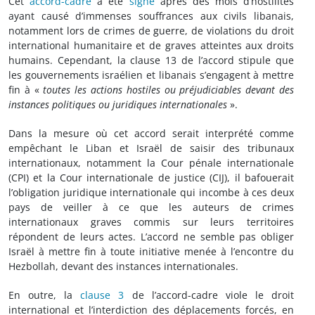
Cet
accord-cadre
a été
signé
après des mois d’hostilités
ayant causé d’immenses souffrances aux civils libanais,
notamment lors de crimes de guerre, de violations du droit
international humanitaire et de graves atteintes aux droits
humains. Cependant, la clause 13 de l’accord stipule que
les gouvernements israélien et libanais s’engagent à mettre
fin à «
toutes les actions hostiles ou préjudiciables devant des
instances politiques ou juridiques internationales
».
Dans la mesure où cet accord serait interprété comme
empêchant le Liban et Israël de saisir des tribunaux
internationaux, notamment la Cour pénale internationale
(CPI) et la Cour internationale de justice (CIJ), il bafouerait
l’obligation juridique internationale qui incombe à ces deux
pays de veiller à ce que les auteurs de crimes
internationaux graves commis sur leurs territoires
répondent de leurs actes. L’accord ne semble pas obliger
Israël à mettre fin à toute initiative menée à l’encontre du
Hezbollah, devant des instances internationales.
En outre, la
clause 3
de l’accord-cadre viole le droit
international et l’interdiction des déplacements forcés, en