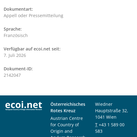
Dokumentart:
Appell oder Pressemitteilung
Sprache:
Französisch
Verfügbar auf ecoi.net seit:
7. Juli 2026
Dokument-ID:
2142047
Österreichisches
Wiedner
Rotes Kreuz
Hauptstraße 32,
1041 Wien
Austrian Centre
for Country of
T
+43 1 589 00
Origin and
583