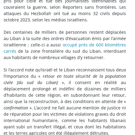
pris pour cible et tué des journalistes identifiables qui
couvraient la guerre, selon Reporters sans frontières. Les
attaques du Hezbollah ont tué au moins 32 civils depuis
octobre 2023, selon les médias israéliens.
Des centaines de milliers de personnes restent déplacées
au Liban à la suite des ordres d’évacuation émis par l’armée
israélienne ; celle-ci a aussi
occupé près de 600 kilomètres
carrés
de la zone frontalière du sud du Liban, interdisant
aux habitants de nombreux villages d’y retourner.
Si l’accord note qu’Israël et le Liban reconnaissent tous deux
l’importance du «
retour en toute sécurité de la population
civile [du sud du Liban]
», il consent en réalité au
déplacement prolongé et indéfini de dizaines de milliers
d’habitants de cette région, en subordonnant leur retour,
ainsi que la reconstruction, à des conditions en attente de «
confirmation
». L’accord ne fait aucune mention de justice ni
de réparation pour les victimes de violations graves du droit
international humanitaire, comme les habitants libanais
ayant subi un transfert illégal, et ceux dont les habitations
et les terres agricoles ont été illégalement détruites.