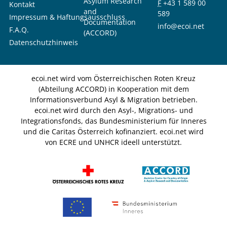
Asylum Research
F
+43 1 589 00
Kontakt
and
589
Impressum & Haftungsausschluss
Documentation
info@ecoi.net
F.A.Q.
(ACCORD)
Datenschutzhinweis
ecoi.net wird vom Österreichischen Roten Kreuz
(Abteilung ACCORD) in Kooperation mit dem
Informationsverbund Asyl & Migration betrieben.
ecoi.net wird durch den Asyl-, Migrations- und
Integrationsfonds, das Bundesministerium für Inneres
und die Caritas Österreich kofinanziert. ecoi.net wird
von ECRE und UNHCR ideell unterstützt.