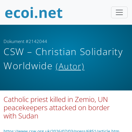
Dokument #2142044
CSW – Christian Solidarity
Worldwide
(Autor)
Catholic priest killed in Zemio, UN
peacekeepers attacked on border
with Sudan
https://www.csw.org.uk/2026/07/03/press/6851/article.htm