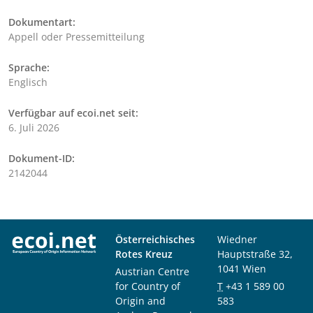
Dokumentart:
Appell oder Pressemitteilung
Sprache:
Englisch
Verfügbar auf ecoi.net seit:
6. Juli 2026
Dokument-ID:
2142044
Österreichisches
Wiedner
Rotes Kreuz
Hauptstraße 32,
1041 Wien
Austrian Centre
for Country of
T
+43 1 589 00
Origin and
583