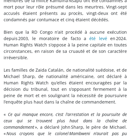
membres de la milice Kamuina Nsapu ont été condamnés à
mort pour leur rôle présumé dans les meurtres. Vingt‑sept
accusés étaient présents au procès, vingt‑deux ont été
condamnés par contumace et cinq étaient décédés.
Bien que la RD Congo n’ait procédé à aucune exécution
depuis 2003, le moratoire de facto a
été levé
en 2024.
Human Rights Watch s’oppose à la peine capitale en toutes
circonstances, en raison de sa cruauté et de son caractère
irréversible.
Les familles de Zaida Catalán, de nationalité suédoise, et de
Michael Sharp, de nationalité américaine, ont déclaré à
Human Rights Watch qu’elles étaient encouragées par la
décision du tribunal, tout en s’opposant fermement à la
peine de mort et en soulignant la nécessité de poursuivre
l’enquête plus haut dans la chaîne de commandement.
«
Ce qui manque encore, c’est l’arrestation et la poursuite de
ceux qui se trouvent plus haut dans la chaîne de
commandement
», a déclaré John Sharp, le père de Michael.
«
Nous croyons que le colonel Mambweni n’aurait pas pu