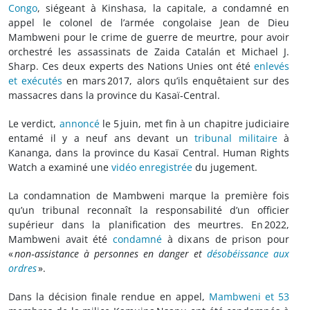
Congo
, siégeant à Kinshasa, la capitale, a condamné en
appel le colonel de l’armée congolaise Jean de Dieu
Mambweni pour le crime de guerre de meurtre, pour avoir
orchestré les assassinats de Zaida Catalán et Michael J.
Sharp. Ces deux experts des Nations Unies ont été
enlevés
et exécutés
en mars 2017, alors qu’ils enquêtaient sur des
massacres dans la province du Kasaï‑Central.
Le verdict,
annoncé
le 5 juin, met fin à un chapitre judiciaire
entamé il y a neuf ans devant un
tribunal militaire
à
Kananga, dans la province du Kasaï Central. Human Rights
Watch a examiné une
vidéo enregistrée
du jugement.
La condamnation de Mambweni marque la première fois
qu’un tribunal reconnaît la responsabilité d’un officier
supérieur dans la planification des meurtres. En 2022,
Mambweni avait été
condamné
à dix ans de prison pour
«
non‑assistance à personnes en danger et
désobéissance aux
ordres
».
Dans la décision finale rendue en appel,
Mambweni et 53