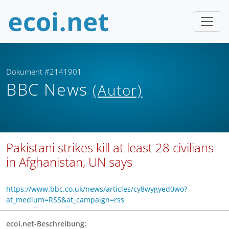
Dokument #2141901
BBC News
(Autor)
Pakistani strikes kill at least 28 civilians
in Afghanistan, UN says
https://www.bbc.co.uk/news/articles/cy8wygyed0wo?
at_medium=RSS&at_campaign=rss
ecoi.net-Beschreibung: