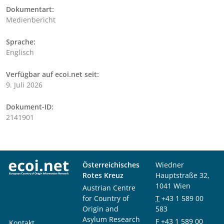
Dokumentart:
Medienbericht
Sprache:
Englisch
Verfügbar auf ecoi.net seit:
9. Juli 2026
Dokument-ID:
2141901
Österreichisches
Wiedner
Rotes Kreuz
Hauptstraße 32,
1041 Wien
Austrian Centre
for Country of
T
+43 1 589 00
Origin and
583
Asylum Research
F
+43 1 589 00
Kontakt