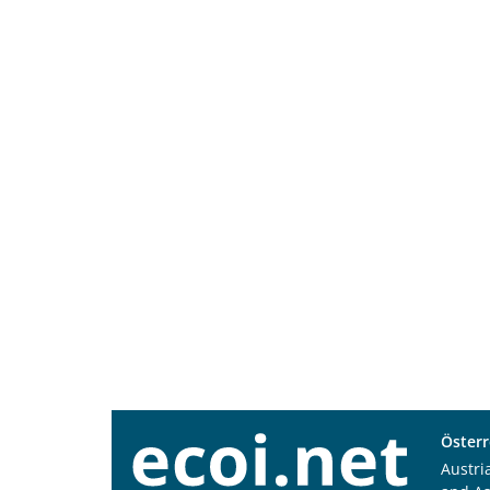
Österr
Austri