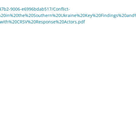
-47b2-9006-e6996bdab517/Conflict-
%20in%20the%20Southern%20Ukraine%20Key%20Findings%20and
with%20CRSV%20Response%20Actors.pdf