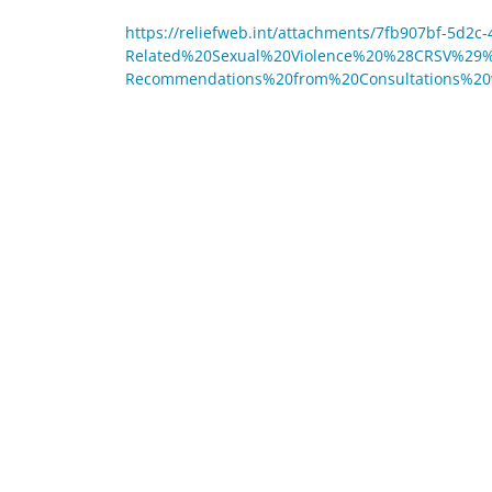
https://reliefweb.int/attachments/7fb907bf-5d2c
Related%20Sexual%20Violence%20%28CRSV%29
Recommendations%20from%20Consultations%20