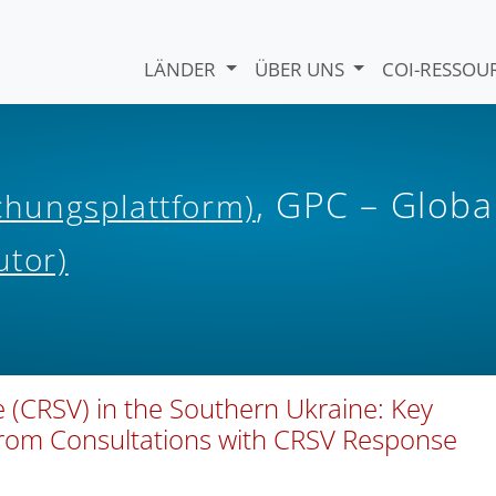
LÄNDER
ÜBER UNS
COI-RESSO
, GPC – Globa
ichungsplattform)
utor)
e (CRSV) in the Southern Ukraine: Key
rom Consultations with CRSV Response