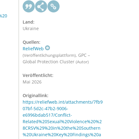
%20
Land:
Ukraine
Quellen:
ReliefWeb
, GPC –
(Veröffentlichungsplattform)
Global Protection Cluster
(Autor)
Veröffentlicht:
Mai 2026
Originallink:
https://reliefweb.int/attachments/7fb9
07bf-5d2c-47b2-9006-
e6996bdab517/Conflict-
Related%20Sexual%20Violence%20%2
8CRSV%29%20in%20the%20Southern
%20Ukraine%20Key%20Findings%20a