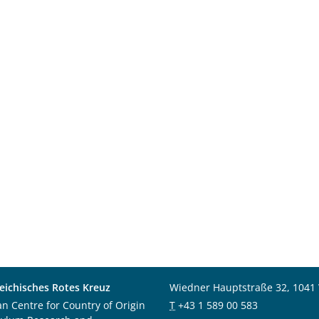
eichisches Rotes Kreuz
Wiedner Hauptstraße 32, 1041
an Centre for Country of Origin
T
+43 1 589 00 583