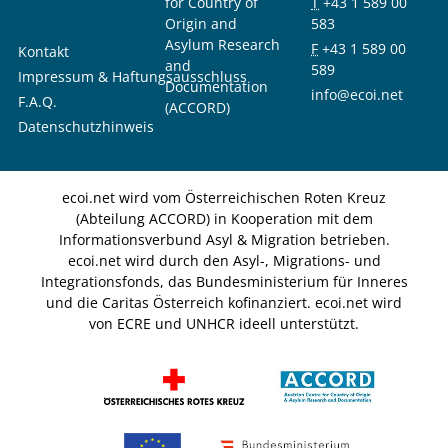
for Country of
T
+43 1 589 00
Origin and
583
Asylum Research
F
+43 1 589 00
Kontakt
and
589
Impressum & Haftungsausschluss
Documentation
info@ecoi.net
F.A.Q.
(ACCORD)
Datenschutzhinweis
ecoi.net wird vom Österreichischen Roten Kreuz
(Abteilung ACCORD) in Kooperation mit dem
Informationsverbund Asyl & Migration betrieben.
ecoi.net wird durch den Asyl-, Migrations- und
Integrationsfonds, das Bundesministerium für Inneres
und die Caritas Österreich kofinanziert. ecoi.net wird
von ECRE und UNHCR ideell unterstützt.