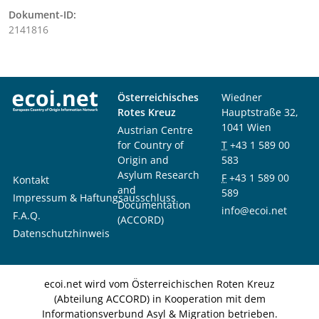
Dokument-ID:
2141816
Österreichisches
Wiedner
Rotes Kreuz
Hauptstraße 32,
1041 Wien
Austrian Centre
for Country of
T
+43 1 589 00
Origin and
583
Asylum Research
F
+43 1 589 00
Kontakt
and
589
Impressum & Haftungsausschluss
Documentation
info@ecoi.net
F.A.Q.
(ACCORD)
Datenschutzhinweis
ecoi.net wird vom Österreichischen Roten Kreuz
(Abteilung ACCORD) in Kooperation mit dem
Informationsverbund Asyl & Migration betrieben.