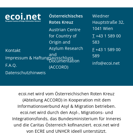
Österreichisches
Wiedner
Rotes Kreuz
Hauptstraße 32,
1041 Wien
Austrian Centre
for Country of
T
+43 1 589 00
Origin and
583
Asylum Research
F
+43 1 589 00
Kontakt
and
589
Impressum & Haftungsausschluss
Documentation
info@ecoi.net
F.A.Q.
(ACCORD)
Datenschutzhinweis
ecoi.net wird vom Österreichischen Roten Kreuz
(Abteilung ACCORD) in Kooperation mit dem
Informationsverbund Asyl & Migration betrieben.
ecoi.net wird durch den Asyl-, Migrations- und
Integrationsfonds, das Bundesministerium für Inneres
und die Caritas Österreich kofinanziert. ecoi.net wird
von ECRE und UNHCR ideell unterstützt.