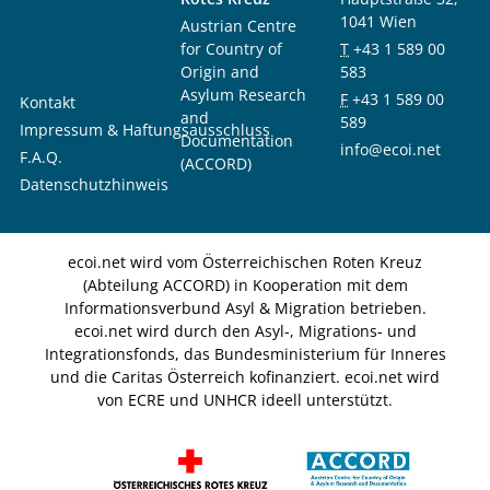
1041 Wien
Austrian Centre
for Country of
T
+43 1 589 00
Origin and
583
Asylum Research
F
+43 1 589 00
Kontakt
and
589
Impressum & Haftungsausschluss
Documentation
info@ecoi.net
F.A.Q.
(ACCORD)
Datenschutzhinweis
ecoi.net wird vom Österreichischen Roten Kreuz
(Abteilung ACCORD) in Kooperation mit dem
Informationsverbund Asyl & Migration betrieben.
ecoi.net wird durch den Asyl-, Migrations- und
Integrationsfonds, das Bundesministerium für Inneres
und die Caritas Österreich kofinanziert. ecoi.net wird
von ECRE und UNHCR ideell unterstützt.