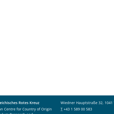
eichisches Rotes Kreuz
Wiedner Hauptstraße 32, 1041
an Centre for Country of Origin
T
+43 1 589 00 583