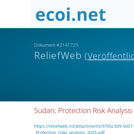
Dokument #2141725
ReliefWeb
(Veröffentl
Sudan; Protection Risk Analysi
https://reliefweb.int/attachments/9705c3d9-50
_Protection_risks_analysis_2025.pdf