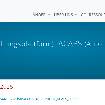
LÄNDER
ÜBER UNS
COI-RESSO
, ACAPS
ichungsplattform)
(Autor
s 2025
07-544a-877c-baf9a39ab04a/20250731_ACAPS_Sudan-