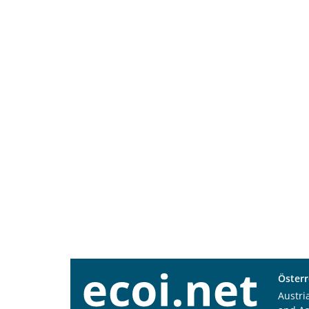
Österr
Austri