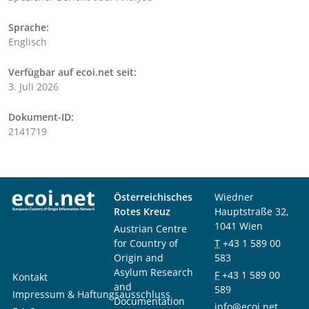
Sprache:
Englisch
Verfügbar auf ecoi.net seit:
3. Juli 2026
Dokument-ID:
2141719
Österreichisches
Wiedner
Rotes Kreuz
Hauptstraße 32,
1041 Wien
Austrian Centre
for Country of
T
+43 1 589 00
Origin and
583
Asylum Research
F
+43 1 589 00
Kontakt
and
589
Impressum & Haftungsausschluss
Documentation
info@ecoi.net