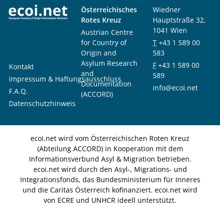
Österreichisches
Wiedner
Rotes Kreuz
Hauptstraße 32,
1041 Wien
Austrian Centre
for Country of
T
+43 1 589 00
Origin and
583
Asylum Research
F
+43 1 589 00
Kontakt
and
589
Impressum & Haftungsausschluss
Documentation
info@ecoi.net
F.A.Q.
(ACCORD)
Datenschutzhinweis
ecoi.net wird vom Österreichischen Roten Kreuz
(Abteilung ACCORD) in Kooperation mit dem
Informationsverbund Asyl & Migration betrieben.
ecoi.net wird durch den Asyl-, Migrations- und
Integrationsfonds, das Bundesministerium für Inneres
und die Caritas Österreich kofinanziert. ecoi.net wird
von ECRE und UNHCR ideell unterstützt.