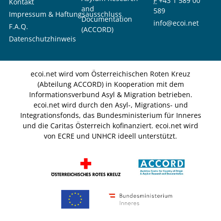
F
+43 1 589 00
Kontakt
and
589
Impressum & Haftungsausschluss
Documentation
info@ecoi.net
F.A.Q.
(ACCORD)
Datenschutzhinweis
ecoi.net wird vom Österreichischen Roten Kreuz
(Abteilung ACCORD) in Kooperation mit dem
Informationsverbund Asyl & Migration betrieben.
ecoi.net wird durch den Asyl-, Migrations- und
Integrationsfonds, das Bundesministerium für Inneres
und die Caritas Österreich kofinanziert. ecoi.net wird
von ECRE und UNHCR ideell unterstützt.