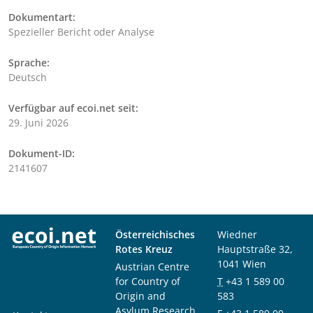
Dokumentart:
Spezieller Bericht oder Analyse
Sprache:
Deutsch
Verfügbar auf ecoi.net seit:
29. Juni 2026
Dokument-ID:
2141607
Österreichisches
Wiedner
Rotes Kreuz
Hauptstraße 32,
1041 Wien
Austrian Centre
for Country of
T
+43 1 589 00
Origin and
583
Asylum Research