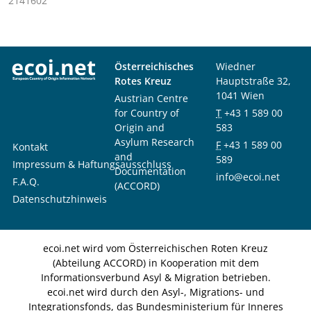
2141602
Österreichisches
Wiedner
Rotes Kreuz
Hauptstraße 32,
1041 Wien
Austrian Centre
for Country of
T
+43 1 589 00
Origin and
583
Asylum Research
F
+43 1 589 00
Kontakt
and
589
Impressum & Haftungsausschluss
Documentation
info@ecoi.net
F.A.Q.
(ACCORD)
Datenschutzhinweis
ecoi.net wird vom Österreichischen Roten Kreuz
(Abteilung ACCORD) in Kooperation mit dem
Informationsverbund Asyl & Migration betrieben.
ecoi.net wird durch den Asyl-, Migrations- und
Integrationsfonds, das Bundesministerium für Inneres