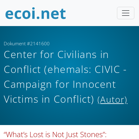
Dokument #2141600
Center for Civilians in
Conflict (ehemals: CIVIC -
Campaign for Innocent
Victims in Conflict)
(Autor)
“What’s Lost is Not Just Stones”: