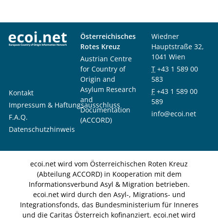
Österreichisches
Wiedner
Rotes Kreuz
Hauptstraße 32,
1041 Wien
Austrian Centre
for Country of
T
+43 1 589 00
Origin and
583
Asylum Research
F
+43 1 589 00
Kontakt
and
589
Impressum & Haftungsausschluss
Documentation
info@ecoi.net
F.A.Q.
(ACCORD)
Datenschutzhinweis
ecoi.net wird vom Österreichischen Roten Kreuz
(Abteilung ACCORD) in Kooperation mit dem
Informationsverbund Asyl & Migration betrieben.
ecoi.net wird durch den Asyl-, Migrations- und
Integrationsfonds, das Bundesministerium für Inneres
und die Caritas Österreich kofinanziert. ecoi.net wird