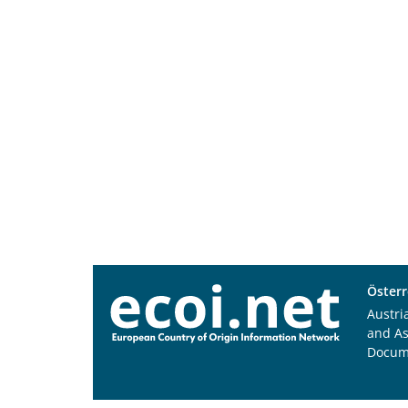
Österr
Austri
and A
Docum