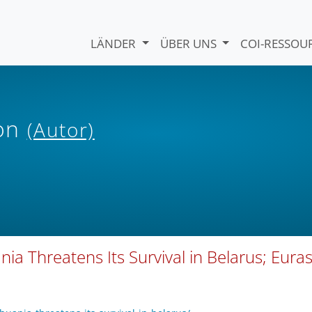
LÄNDER
ÜBER UNS
COI-RESSO
ion
(Autor)
ia Threatens Its Survival in Belarus; Euras