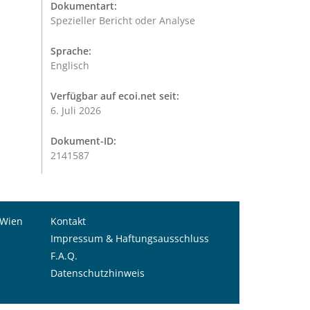
Dokumentart:
Spezieller Bericht oder Analyse
Sprache:
Englisch
Verfügbar auf ecoi.net seit:
6. Juli 2026
Dokument-ID:
2141587
 Wien
Kontakt
Impressum & Haftungsausschluss
F.A.Q.
Datenschutzhinweis