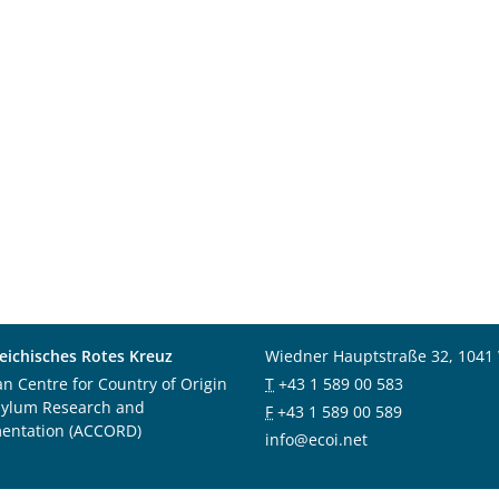
eichisches Rotes Kreuz
Wiedner Hauptstraße 32, 1041
an Centre for Country of Origin
T
+43 1 589 00 583
sylum Research and
F
+43 1 589 00 589
entation (ACCORD)
info@ecoi.net