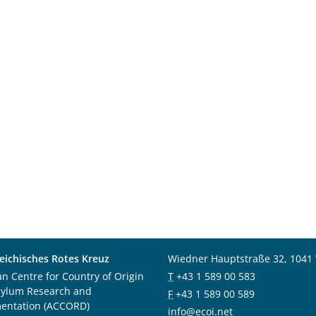
eichisches Rotes Kreuz
Wiedner Hauptstraße 32, 1041
an Centre for Country of Origin
T
+43 1 589 00 583
sylum Research and
F
+43 1 589 00 589
entation (ACCORD)
info@ecoi.net