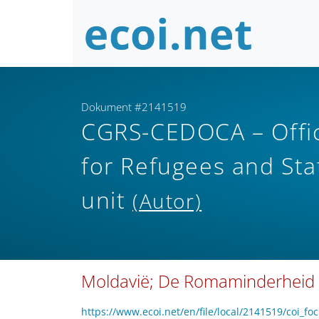
Dokument #2141519
CGRS-CEDOCA – Offic
for Refugees and Sta
unit
(Autor)
Moldavië; De Romaminderheid
https://www.ecoi.net/en/file/local/2141519/coi_