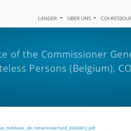
LÄNDER
ÜBER UNS
COI-RESSO
e of the Commissioner Gen
teless Persons (Belgium), CO
focus_moldavie._de_romaminderheid_20260612.pdf