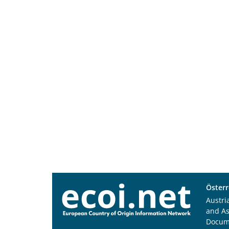
Österr
Austri
and A
Docum