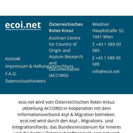
Österreichisches
Wiedner
Rotes Kreuz
Hauptstraße 32,
1041 Wien
Austrian Centre
for Country of
T
+43 1 589 00
Origin and
583
Asylum Research
F
+43 1 589 00
Kontakt
and
589
Impressum & Haftungsausschluss
Documentation
info@ecoi.net
F.A.Q.
(ACCORD)
Datenschutzhinweis
ecoi.net wird vom Österreichischen Roten Kreuz
(Abteilung ACCORD) in Kooperation mit dem
Informationsverbund Asyl & Migration betrieben.
ecoi.net wird durch den Asyl-, Migrations- und
Integrationsfonds, das Bundesministerium für Inneres