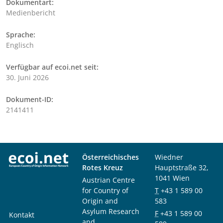
Dokumentart:
Medienbericht
Sprache:
Englisch
Verfügbar auf ecoi.net seit:
30. Juni 2026
Dokument-ID:
2141411
Österreichisches
Wiedner
Rotes Kreuz
Hauptstraße 32,
1041 Wien
Austrian Centre
for Country of
T
+43 1 589 00
Origin and
583
Asylum Research
F
+43 1 589 00
Kontakt
and