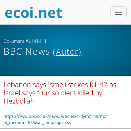
Dokument #2141411
BBC News
(Autor)
Lebanon says Israeli strikes kill 47 as
Israel says four soldiers killed by
Hezbollah
https://www.bbc.co.uk/news/articles/c23ymz1n9rmo?
at_medium=RSS&at_campaign=rss