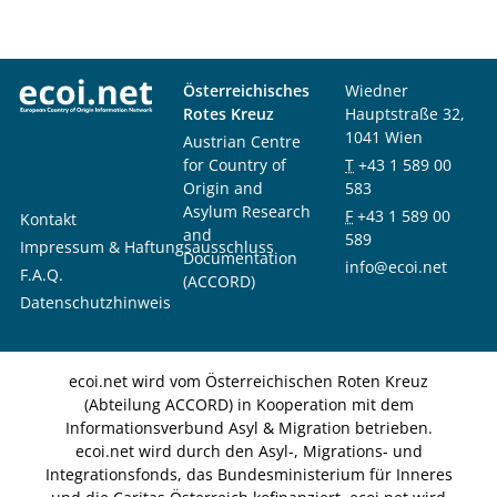
Österreichisches
Wiedner
Rotes Kreuz
Hauptstraße 32,
1041 Wien
Austrian Centre
for Country of
T
+43 1 589 00
Origin and
583
Asylum Research
F
+43 1 589 00
Kontakt
and
589
Impressum & Haftungsausschluss
Documentation
info@ecoi.net
F.A.Q.
(ACCORD)
Datenschutzhinweis
ecoi.net wird vom Österreichischen Roten Kreuz
(Abteilung ACCORD) in Kooperation mit dem
Informationsverbund Asyl & Migration betrieben.
ecoi.net wird durch den Asyl-, Migrations- und
Integrationsfonds, das Bundesministerium für Inneres