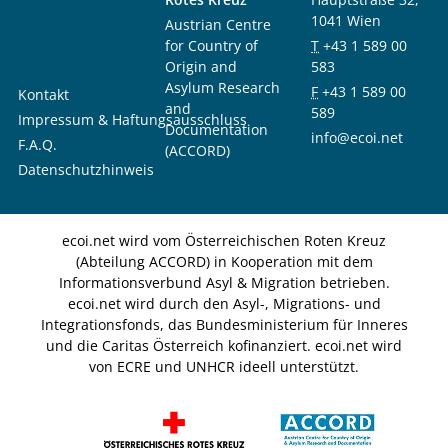
1041 Wien
Austrian Centre
for Country of
T
+43 1 589 00
Origin and
583
Asylum Research
F
+43 1 589 00
Kontakt
and
589
Impressum & Haftungsausschluss
Documentation
info@ecoi.net
F.A.Q.
(ACCORD)
Datenschutzhinweis
ecoi.net wird vom Österreichischen Roten Kreuz
(Abteilung ACCORD) in Kooperation mit dem
Informationsverbund Asyl & Migration betrieben.
ecoi.net wird durch den Asyl-, Migrations- und
Integrationsfonds, das Bundesministerium für Inneres
und die Caritas Österreich kofinanziert. ecoi.net wird
von ECRE und UNHCR ideell unterstützt.