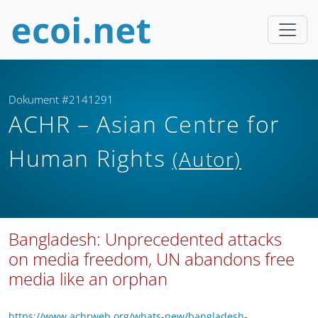
Dokument #2141291
ACHR – Asian Centre for
Human Rights
(Autor)
Bangladesh: Unprecedented attacks
on media freedom, UN abandons free
media like an orphan
https://www.achrweb.org/whats-new/bangladesh-