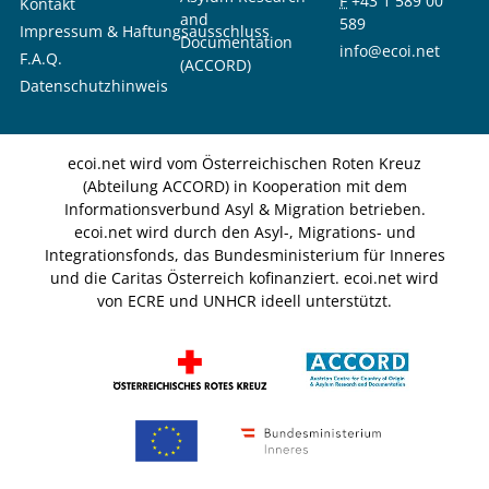
F
+43 1 589 00
Kontakt
and
589
Impressum & Haftungsausschluss
Documentation
info@ecoi.net
F.A.Q.
(ACCORD)
Datenschutzhinweis
ecoi.net wird vom Österreichischen Roten Kreuz
(Abteilung ACCORD) in Kooperation mit dem
Informationsverbund Asyl & Migration betrieben.
ecoi.net wird durch den Asyl-, Migrations- und
Integrationsfonds, das Bundesministerium für Inneres
und die Caritas Österreich kofinanziert. ecoi.net wird
von ECRE und UNHCR ideell unterstützt.