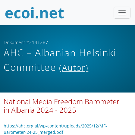
Dokument #2141287
AHC – Albanian Helsinki
Committee
(Autor)
National Media Freedom Barometer
in Albania 2024 - 2025
https://ahc.org.al/wp-content/uploads/2025/12/MF-
Barometer-24-25_merged.pdf