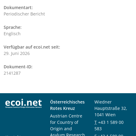
Dokumentart:
Periodischer Bericht
Sprache:
Englisch
Verfügbar auf ecoi.net seit:
29. Juni 2026
Dokument-ID:
2141287
Österreichisches
Wiedner
Rotes Kreuz
Hauptstraße 32,
1041 Wien
Austrian Centre
for Country of
T
+43 1 589 00
Origin and
583
Asylum Research