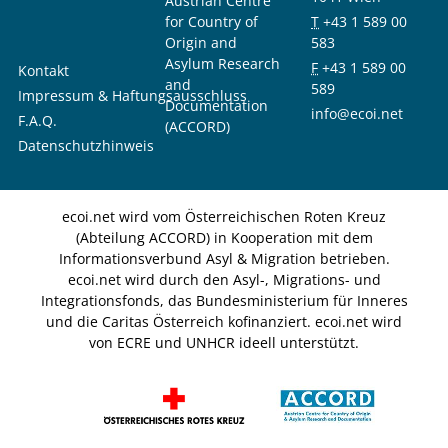
Austrian Centre
for Country of
T
+43 1 589 00
Origin and
583
Asylum Research
F
+43 1 589 00
Kontakt
and
589
Impressum & Haftungsausschluss
Documentation
info@ecoi.net
F.A.Q.
(ACCORD)
Datenschutzhinweis
ecoi.net wird vom Österreichischen Roten Kreuz
(Abteilung ACCORD) in Kooperation mit dem
Informationsverbund Asyl & Migration betrieben.
ecoi.net wird durch den Asyl-, Migrations- und
Integrationsfonds, das Bundesministerium für Inneres
und die Caritas Österreich kofinanziert. ecoi.net wird
von ECRE und UNHCR ideell unterstützt.