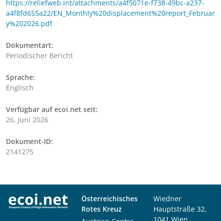
https://reliefweb.int/attachments/a4f5071e-f738-49bc-a237-
a4f8fd655a22/EN_Monthly%20displacement%20report_Februar
y%202026.pdf
Dokumentart:
Periodischer Bericht
Sprache:
Englisch
Verfügbar auf ecoi.net seit:
26. Juni 2026
Dokument-ID:
2141275
Österreichisches
Wiedner
Rotes Kreuz
Hauptstraße 32,
1041 Wien