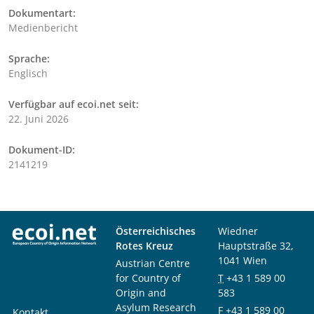
Dokumentart:
Medienbericht
Sprache:
Englisch
Verfügbar auf ecoi.net seit:
22. Juni 2026
Dokument-ID:
2141219
Österreichisches
Wiedner
Rotes Kreuz
Hauptstraße 32,
1041 Wien
Austrian Centre
for Country of
T
+43 1 589 00
Origin and
583
Asylum Research
F
+43 1 589 00
Kontakt