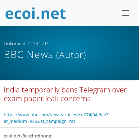
Dokument #2141219
BBC News
(Autor)
India temporarily bans Telegram over
exam paper leak concerns
https://www.bbc.com/news/articles/cn074j04l3eo?
at_medium=RSS&at_campaign=rss
ecoi.net-Beschreibung: