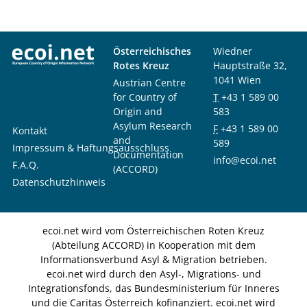
Österreichisches
Wiedner
Rotes Kreuz
Hauptstraße 32,
1041 Wien
Austrian Centre
for Country of
T
+43 1 589 00
Origin and
583
Asylum Research
F
+43 1 589 00
Kontakt
and
589
Impressum & Haftungsausschluss
Documentation
info@ecoi.net
F.A.Q.
(ACCORD)
Datenschutzhinweis
ecoi.net wird vom Österreichischen Roten Kreuz
(Abteilung ACCORD) in Kooperation mit dem
Informationsverbund Asyl & Migration betrieben.
ecoi.net wird durch den Asyl-, Migrations- und
Integrationsfonds, das Bundesministerium für Inneres
und die Caritas Österreich kofinanziert. ecoi.net wird