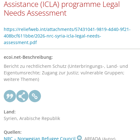
Assistance (ICLA) programme Legal
Needs Assessment
https://reliefweb.int/attachments/57431041-9819-4d40-9f21-
408bcf611bbe/2026-nrc-syria-icla-legal-needs-
assessment.pdf
ecoi.net-Beschreibung:
Bericht zu rechtlichem Schutz (Unterbringungs-, Land- und
Eigentumsrechte; Zugang zur Justiz; vulnerable Gruppen;
weitere Themen)
Land:
Syrien, Arabische Republik
Quellen:
NRC – Norwegian Refugee Council
, ARFADA
,
(Autor)