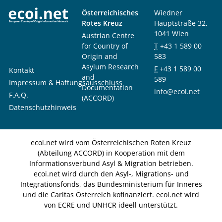
Österreichisches
Wiedner
Rotes Kreuz
Hauptstraße 32,
1041 Wien
Austrian Centre
for Country of
T
+43 1 589 00
Origin and
583
Asylum Research
F
+43 1 589 00
Kontakt
and
589
Impressum & Haftungsausschluss
Documentation
info@ecoi.net
F.A.Q.
(ACCORD)
Datenschutzhinweis
ecoi.net wird vom Österreichischen Roten Kreuz
(Abteilung ACCORD) in Kooperation mit dem
Informationsverbund Asyl & Migration betrieben.
ecoi.net wird durch den Asyl-, Migrations- und
Integrationsfonds, das Bundesministerium für Inneres
und die Caritas Österreich kofinanziert. ecoi.net wird
von ECRE und UNHCR ideell unterstützt.