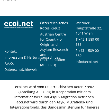
Österreichisches
Wiedner
Rotes Kreuz
Hauptstraße 32,
1041 Wien
Austrian Centre
for Country of
T
+43 1 589 00
Origin and
583
Asylum Research
F
+43 1 589 00
Kontakt
and
589
Impressum & Haftungsausschluss
Documentation
info@ecoi.net
F.A.Q.
(ACCORD)
Datenschutzhinweis
ecoi.net wird vom Österreichischen Roten Kreuz
(Abteilung ACCORD) in Kooperation mit dem
Informationsverbund Asyl & Migration betrieben.
ecoi.net wird durch den Asyl-, Migrations- und
Integrationsfonds, das Bundesministerium für Inneres