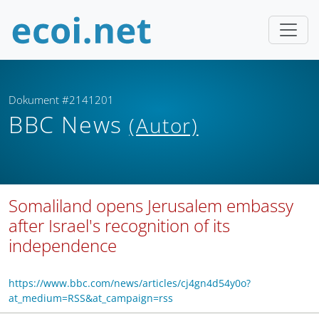
Dokument #2141201
BBC News
(Autor)
Somaliland opens Jerusalem embassy
after Israel's recognition of its
independence
https://www.bbc.com/news/articles/cj4gn4d54y0o?
at_medium=RSS&at_campaign=rss