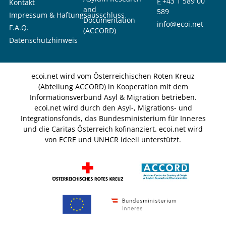
F
+43 1 589 00
Kontakt
and
589
Impressum & Haftungsausschluss
Documentation
info@ecoi.net
F.A.Q.
(ACCORD)
Datenschutzhinweis
ecoi.net wird vom Österreichischen Roten Kreuz
(Abteilung ACCORD) in Kooperation mit dem
Informationsverbund Asyl & Migration betrieben.
ecoi.net wird durch den Asyl-, Migrations- und
Integrationsfonds, das Bundesministerium für Inneres
und die Caritas Österreich kofinanziert. ecoi.net wird
von ECRE und UNHCR ideell unterstützt.