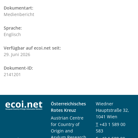
Dokumentart:
Medienbericht
Sprache:
Englisch
Verfügbar auf ecoi.net seit:
29. Juni 2026
Dokument-ID:
2141201
Österreichisches
Wiedner
Rotes Kreuz
Hauptstraße 32,
1041 Wien
Austrian Centre
for Country of
T
+43 1 589 00
Origin and
583
Asylum Research