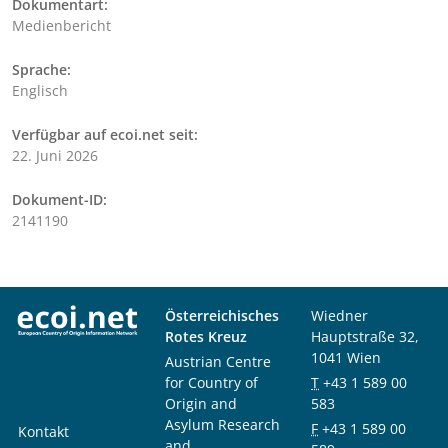
Dokumentart:
Medienbericht
Sprache:
Englisch
Verfügbar auf ecoi.net seit:
22. Juni 2026
Dokument-ID:
2141190
Österreichisches
Wiedner
Rotes Kreuz
Hauptstraße 32,
1041 Wien
Austrian Centre
for Country of
T
+43 1 589 00
Origin and
583
Asylum Research
F
+43 1 589 00
Kontakt
and