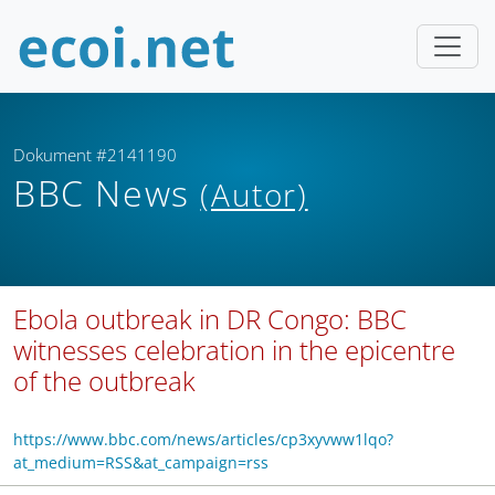
Dokument #2141190
BBC News
(Autor)
Ebola outbreak in DR Congo: BBC
witnesses celebration in the epicentre
of the outbreak
https://www.bbc.com/news/articles/cp3xyvww1lqo?
at_medium=RSS&at_campaign=rss