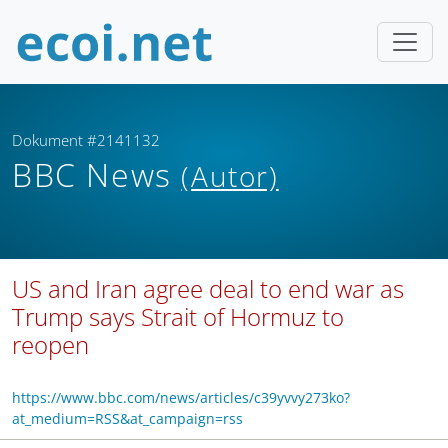
Dokument #2141132
BBC News
(Autor)
US and Iran agree deal to end war as
Trump says Strait of Hormuz to
reopen
https://www.bbc.com/news/articles/c39yvvy273ko?
at_medium=RSS&at_campaign=rss