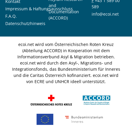
F
+43 1 589 00
Kontakt
and
589
Impressum & Haftungsausschluss
Documentation
info@ecoi.net
F.A.Q.
(ACCORD)
Datenschutzhinweis
ecoi.net wird vom Österreichischen Roten Kreuz
(Abteilung ACCORD) in Kooperation mit dem
Informationsverbund Asyl & Migration betrieben.
ecoi.net wird durch den Asyl-, Migrations- und
Integrationsfonds, das Bundesministerium für Inneres
und die Caritas Österreich kofinanziert. ecoi.net wird
von ECRE und UNHCR ideell unterstützt.