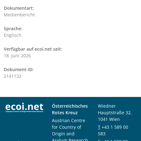
Dokumentart:
Medienbericht
Sprache:
Englisch
Verfügbar auf ecoi.net seit:
18. Juni 2026
Dokument-ID:
2141132
Österreichisches
Wiedner
Rotes Kreuz
Hauptstraße 32,
1041 Wien
Austrian Centre
for Country of
T
+43 1 589 00
Origin and
583
Asylum Research