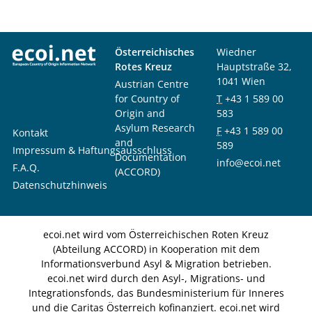
Österreichisches
Wiedner
Rotes Kreuz
Hauptstraße 32,
1041 Wien
Austrian Centre
for Country of
T
+43 1 589 00
Origin and
583
Asylum Research
F
+43 1 589 00
Kontakt
and
589
Impressum & Haftungsausschluss
Documentation
info@ecoi.net
F.A.Q.
(ACCORD)
Datenschutzhinweis
ecoi.net wird vom Österreichischen Roten Kreuz
(Abteilung ACCORD) in Kooperation mit dem
Informationsverbund Asyl & Migration betrieben.
ecoi.net wird durch den Asyl-, Migrations- und
Integrationsfonds, das Bundesministerium für Inneres
und die Caritas Österreich kofinanziert. ecoi.net wird